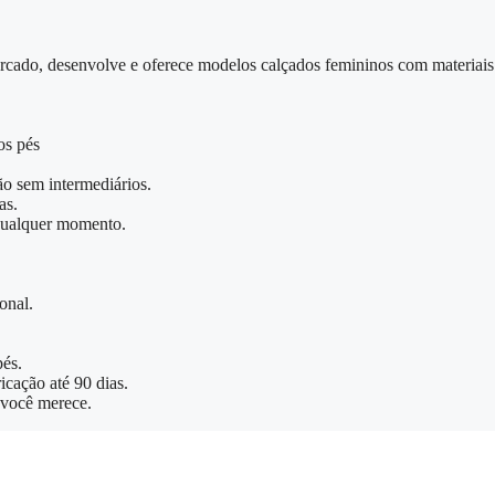
rcado, desenvolve e oferece modelos calçados femininos com materiais
os pés
ão sem intermediários.
as.
 qualquer momento.
onal.
pés.
icação até 90 dias.
 você merece.